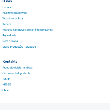
O nas
Historia
Kluczowi pracownicy
Wizja i misja firmy
Kariera
Warunki handlowe i protokół reklamacyjny
Prywatność
Nota prawna
Marki produktów - przegląd
Kontakty
Przedstawiciele handlowi
Centrum obsługi klienta
TULIP
KESSE
SM´art