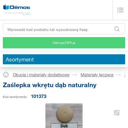
Démos24Plus
Asortyment
Okucia i materiały dodatkowe
Materiały łączące
Z
Zaślepka wkrętu dąb naturalny
101373
Kod asortymentu