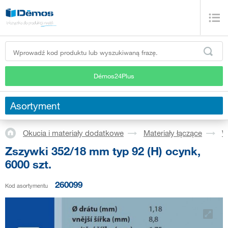
Démos24Plus
Asortyment
Okucia i materiały dodatkowe
Materiały łączące
W
Zszywki 352/18 mm typ 92 (H) ocynk,
6000 szt.
260099
Kod asortymentu