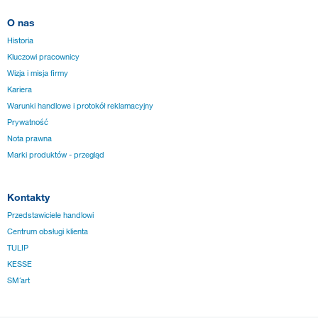
O nas
Historia
Kluczowi pracownicy
Wizja i misja firmy
Kariera
Warunki handlowe i protokół reklamacyjny
Prywatność
Nota prawna
Marki produktów - przegląd
Kontakty
Przedstawiciele handlowi
Centrum obsługi klienta
TULIP
KESSE
SM´art