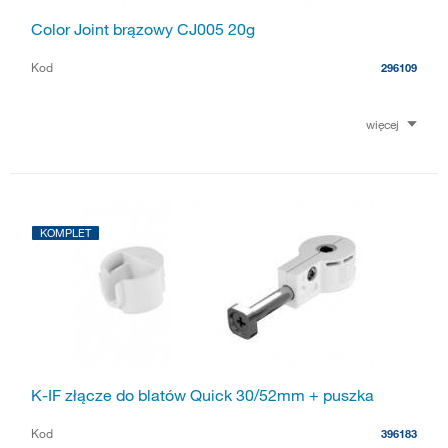
Color Joint brązowy CJ005 20g
Kod
296109
więcej
KOMPLET
K-IF złącze do blatów Quick 30/52mm + puszka
Kod
396183