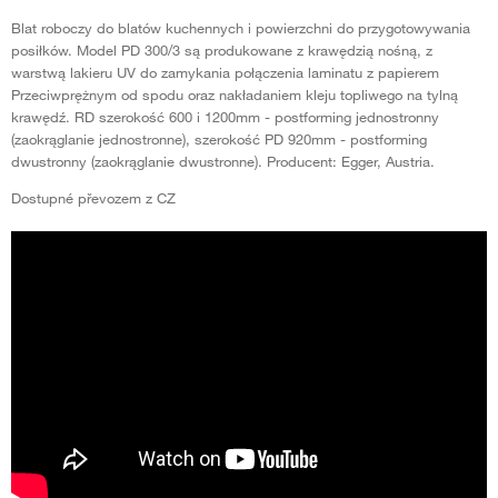
Blat roboczy do blatów kuchennych i powierzchni do przygotowywania
posiłków. Model PD 300/3 są produkowane z krawędzią nośną, z
warstwą lakieru UV do zamykania połączenia laminatu z papierem
Przeciwprężnym od spodu oraz nakładaniem kleju topliwego na tylną
krawędź. RD szerokość 600 i 1200mm - postforming jednostronny
(zaokrąglanie jednostronne), szerokość PD 920mm - postforming
dwustronny (zaokrąglanie dwustronne). Producent: Egger, Austria.
Dostupné převozem z CZ