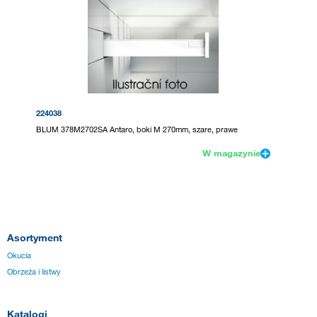
224038
BLUM 378M2702SA Antaro, boki M 270mm, szare, prawe
W magazynie
Asortyment
Okucia
Obrzeża i listwy
Katalogi