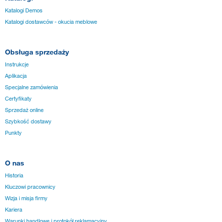
Katalogi Demos
Katalogi dostawców - okucia meblowe
Obsługa sprzedaży
Instrukcje
Aplikacja
Specjalne zamówienia
Certyfikaty
Sprzedaż online
Szybkość dostawy
Punkty
O nas
Historia
Kluczowi pracownicy
Wizja i misja firmy
Kariera
Warunki handlowe i protokół reklamacyjny