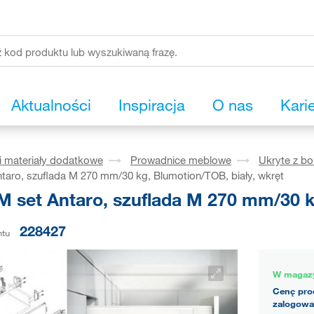
Aktualności
Inspiracja
O nas
Kari
i materiały dodatkowe
Prowadnice meblowe
Ukryte z b
aro, szuflada M 270 mm/30 kg, Blumotion/TOB, biały, wkręt
 set Antaro, szuflada M 270 mm/30 kg
228427
ntu
W magaz
Cenę pro
zalogowa