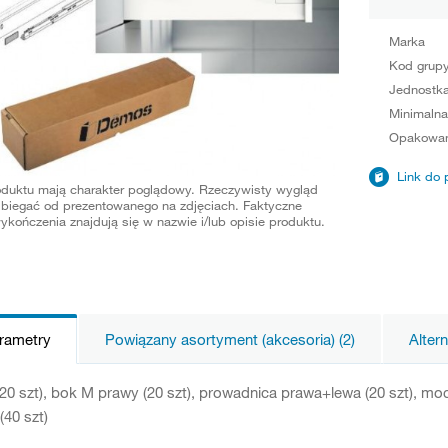
Marka
Kod grup
Jednostka
Minimalna
Opakowan
Link do 
oduktu mają charakter poglądowy. Rzeczywisty wygląd
biegać od prezentowanego na zdjęciach. Faktyczne
ykończenia znajdują się w nazwie i/lub opisie produktu.
arametry
Powiązany asortyment (akcesoria) (2)
Alter
20 szt), bok M prawy (20 szt), prowadnica prawa+lewa (20 szt), moco
(40 szt)