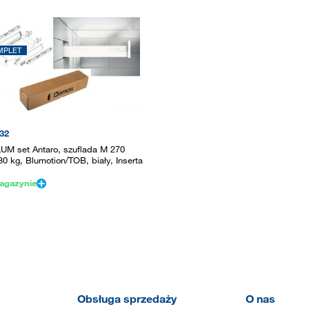
MPLET
32
UM set Antaro, szuflada M 270
0 kg, Blumotion/TOB, biały, Inserta
agazynie
Obsługa sprzedaży
O nas