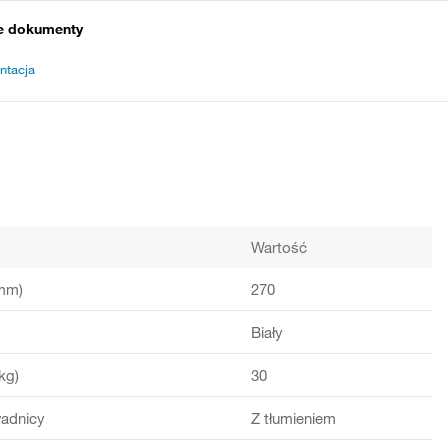
e dokumenty
ntacja
Wartość
mm)
270
Biały
kg)
30
adnicy
Z tłumieniem