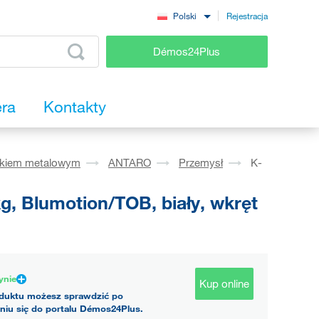
Rejestracja
Polski
Démos24Plus
era
Kontakty
okiem metalowym
ANTARO
Przemysł
K-
, Blumotion/TOB, biały, wkręt
ynie
Kup online
duktu możesz sprawdzić po
niu się do portalu Démos24Plus.