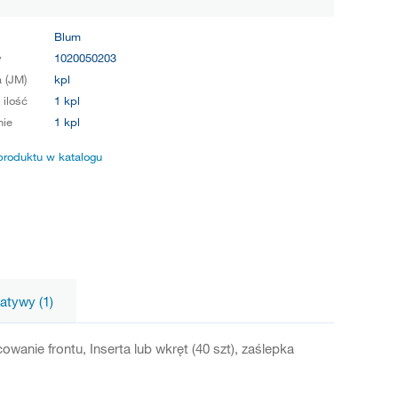
Blum
y
1020050203
 (JM)
kpl
 ilość
1 kpl
ie
1 kpl
produktu w katalogu
natywy (1)
wanie frontu, Inserta lub wkręt (40 szt), zaślepka