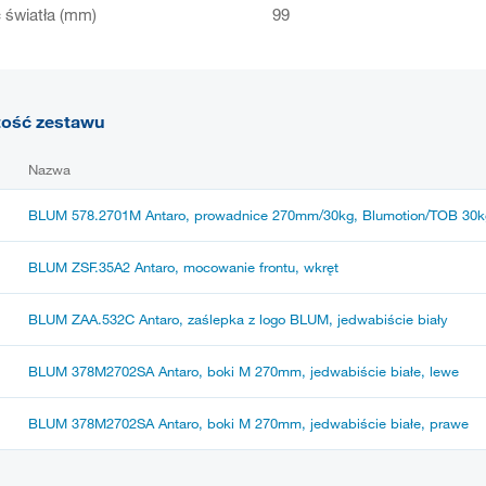
światła (mm)
99
tość zestawu
Nazwa
BLUM 578.2701M Antaro, prowadnice 270mm/30kg, Blumotion/TOB 30k
BLUM ZSF.35A2 Antaro, mocowanie frontu, wkręt
BLUM ZAA.532C Antaro, zaślepka z logo BLUM, jedwabiście biały
BLUM 378M2702SA Antaro, boki M 270mm, jedwabiście białe, lewe
BLUM 378M2702SA Antaro, boki M 270mm, jedwabiście białe, prawe