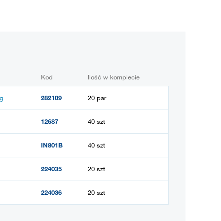
Kod
Ilość w komplecie
g
282109
20 par
12687
40 szt
IN801B
40 szt
224035
20 szt
224036
20 szt