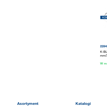
KO
2284
K-BL
mm/3
W m
Asortyment
Katalogi