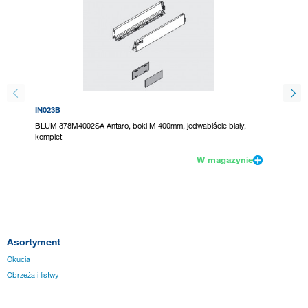
IN023B
224045
BLUM 378M4002SA Antaro, boki M 400mm, jedwabiście biały,
BLUM 37
komplet
W magazynie
Asortyment
Okucia
Obrzeża i listwy