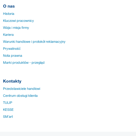
O nas
Historia
Kluczowi pracownicy
Wizja i misja firmy
Kariera
Warunki handlowe i protokół reklamacyjny
Prywatność
Nota prawna
Marki produktów - przegląd
Kontakty
Przedstawiciele handlowi
Centrum obsługi klienta
TULIP
KESSE
SM´art