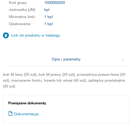
Kod grupy
1020050203
Jednostka (JM)
kpl
Minimalna ilość
1 kpl
Opakowanie
1 kpl
Link do produktu w katalogu
Opis i parametry
bok M lewy (20 szt), bok M prawy (20 szt), prowadnica prawa+lewa (20
szt), mocowanie frontu, Inserta lub wkręt (40 szt), zaślepka prostokątna
(40 szt)
Powiązane dokumenty
Dokumentacja