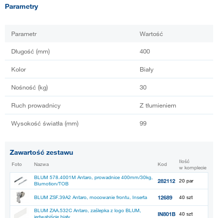
Parametry
Parametr
Wartość
Długość (mm)
400
Kolor
Biały
Nośność (kg)
30
Ruch prowadnicy
Z tłumieniem
Wysokość światła (mm)
99
Zawartość zestawu
Ilość
Foto
Nazwa
Kod
w komplecie
BLUM 578.4001M Antaro, prowadnice 400mm/30kg,
282112
20 par
Blumotion/TOB
12689
BLUM ZSF.39A2 Antaro, mocowanie frontu, Inserta
40 szt
BLUM ZAA.532C Antaro, zaślepka z logo BLUM,
IN801B
40 szt
jedwabiście biały