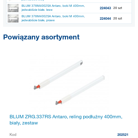
BLUM 378M4002SA Antaro, boki M 400mm,
224043
20 szt
jedwabiście białe. lewe
BLUM 378M4002SA Antaro, boki M 400mm,
224044
20 szt
jedwabiście białe, prawe
Powiązany asortyment
BLUM ZRG.337RS Antaro, reling podłużny 400mm,
biały, zestaw
Kod
202521