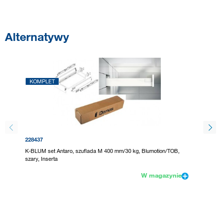
Alternatywy
KOMPLET
KOMP
228437
228440
K-BLUM set Antaro, szuflada M 400 mm/30 kg, Blumotion/TOB,
K-BLUM 
szary, Inserta
biały, w
W magazynie