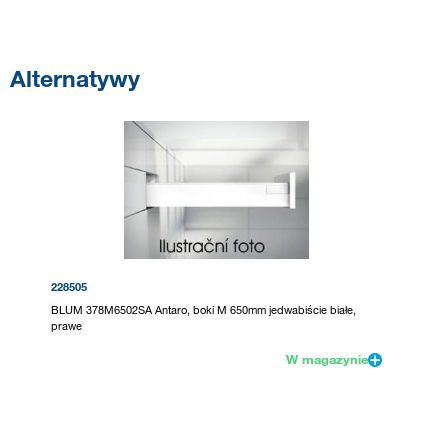
Alternatywy
228505
BLUM 378M6502SA Antaro, boki M 650mm jedwabiście białe,
prawe
W magazynie