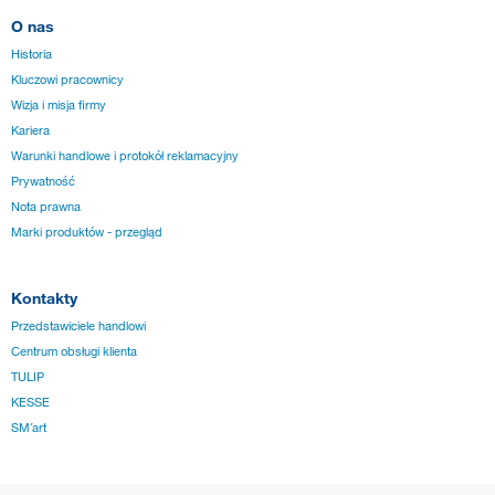
O nas
Historia
Kluczowi pracownicy
Wizja i misja firmy
Kariera
Warunki handlowe i protokół reklamacyjny
Prywatność
Nota prawna
Marki produktów - przegląd
Kontakty
Przedstawiciele handlowi
Centrum obsługi klienta
TULIP
KESSE
SM´art