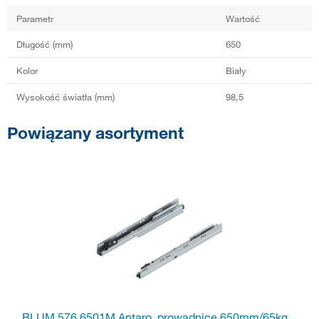
Parametr
Wartość
Długość (mm)
650
Kolor
Biały
Wysokość światła (mm)
98,5
Powiązany asortyment
BLUM 576.6501M Antaro, prowadnice 650mm/65kg,