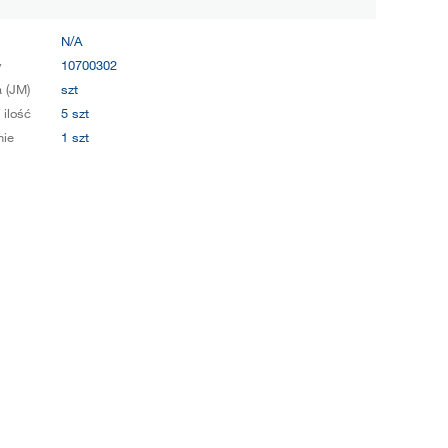
N/A
y
10700302
 (JM)
szt
 ilość
5 szt
ie
1 szt