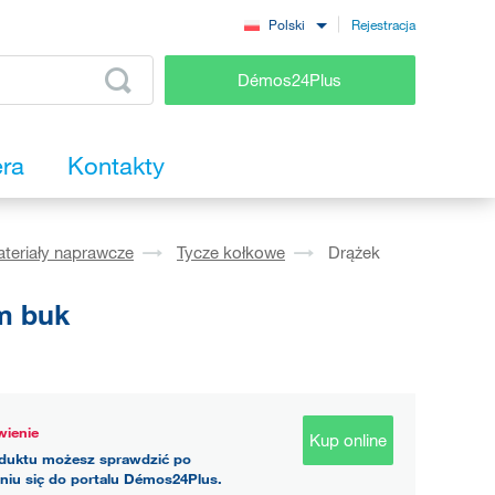
Rejestracja
Polski
Démos24Plus
era
Kontakty
ateriały naprawcze
Tycze kołkowe
Drążek
m buk
ienie
Kup online
duktu możesz sprawdzić po
niu się do portalu Démos24Plus.