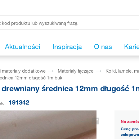
Aktualności
Inspiracja
O nas
Kari
i materiały dodatkowe
Materiały łączące
Kołki, lamele, m
rednica 12mm długość 1m buk
 drewniany średnica 12mm długość 1
191342
ntu
Na zamów
Cenę pro
zalogowa