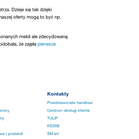
rza. Dzieje się tak dzięki
szej oferty mogą to być np.
wykonanych mebli ale zdecydowaną
odobała, że zajęła
pierwsze
Kontakty
Przedstawiciele handlowi
wnicy
Centrum obsługi klienta
rmy
TULIP
KESSE
e i protokół
SM´art