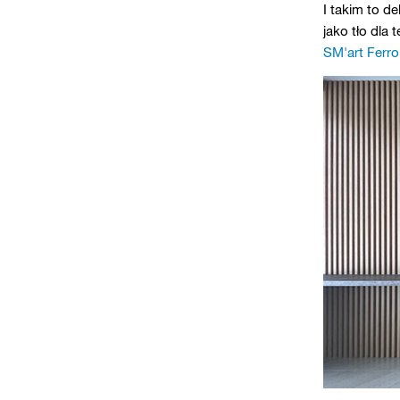
I takim to d
jako tło dla
SM'art Ferr