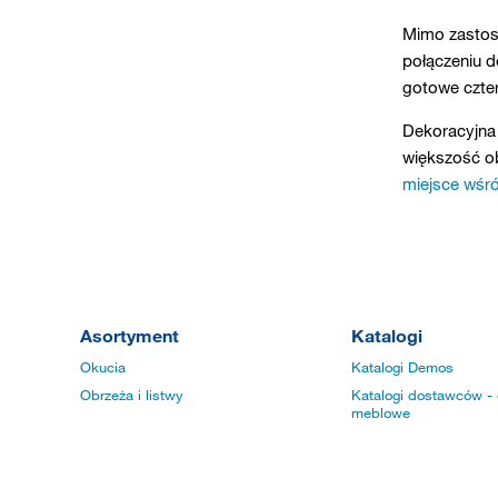
Mimo zastosow
połączeniu 
gotowe czter
Dekoracyjna 
większość ob
miejsce wśró
Asortyment
Katalogi
Okucia
Katalogi Demos
Obrzeża i listwy
Katalogi dostawców - 
meblowe