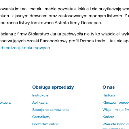
ania imitacji metalu, meble pozostają lekkie i nie przytłaczają wnęt
dekoru z jasnym drewnem oraz zastosowanym modnym listwom. Z na
ostronne listwy fornirowane Astrata firmy Decospan.
ściana z firmy Stolarstwo Jurka zachwyciła nie tylko właścicieli 
serwujących czeski Facebookowy profil Demos trade. I tak się sp
d realizacji konkursowych.
Obsługa sprzedaży
O nas
Instrukcje
Historia
okucia
Aplikacja
Kluczowi praco
Specjalne zamówienia
Wizja i misja fi
Certyfikaty
Kariera
Sprzedaż online
Warunki handlow
reklamacyjny