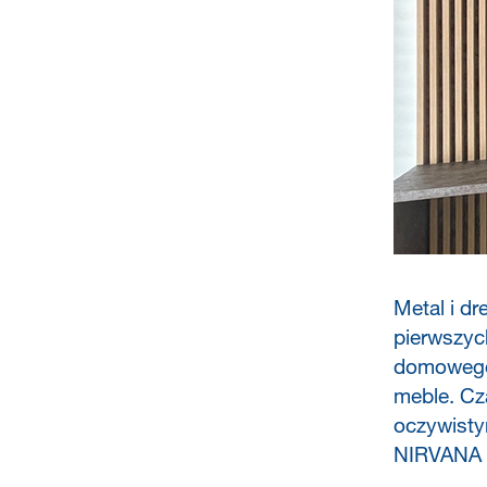
Metal i dr
pierwszyc
domowego,
meble. Cz
oczywisty
NIRVANA z