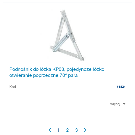
Podnośnik do łóżka KP03, pojedyncze łóżko
otwieranie poprzeczne 70° para
Kod
11431
więcej
1
2
3