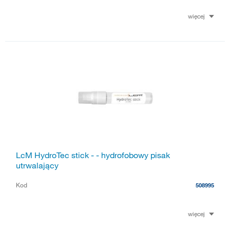
więcej
LcM HydroTec stick - - hydrofobowy pisak
utrwalający
Kod
508995
więcej