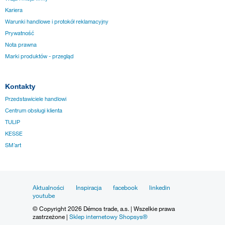
Kariera
Warunki handlowe i protokół reklamacyjny
Prywatność
Nota prawna
Marki produktów - przegląd
Kontakty
Przedstawiciele handlowi
Centrum obsługi klienta
TULIP
KESSE
SM´art
Aktualności
Inspiracja
facebook
linkedin
youtube
© Copyright 2026 Démos trade, a.s. | Wszelkie prawa
zastrzeżone |
Sklep internetowy Shopsys®