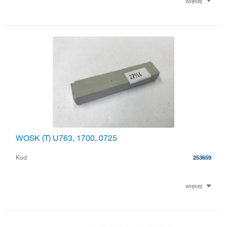
więcej
WOSK (T) U763, 1700, 0725
Kod
253659
więcej