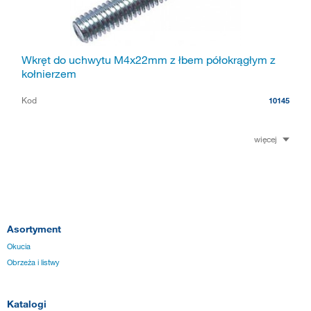
Wkręt do uchwytu M4x22mm z łbem półokrągłym z
kołnierzem
Kod
10145
więcej
Asortyment
Okucia
Obrzeża i listwy
Katalogi