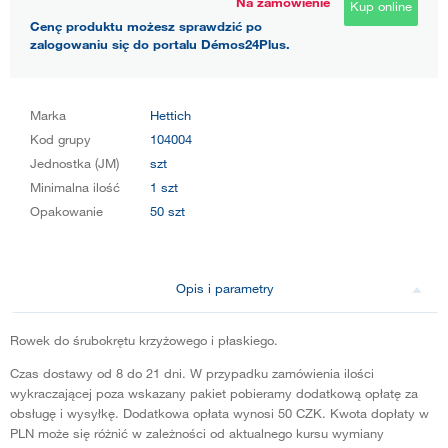
Na zamówienie
Kup online
Cenę produktu możesz sprawdzić po
zalogowaniu się do portalu Démos24Plus.
Marka
Hettich
Kod grupy
104004
Jednostka (JM)
szt
Minimalna ilość
1 szt
Opakowanie
50 szt
Opis i parametry
Rowek do śrubokrętu krzyżowego i płaskiego.
Czas dostawy od 8 do 21 dni. W przypadku zamówienia ilości
wykraczającej poza wskazany pakiet pobieramy dodatkową opłatę za
obsługę i wysyłkę. Dodatkowa opłata wynosi 50 CZK. Kwota dopłaty w
PLN może się różnić w zależności od aktualnego kursu wymiany