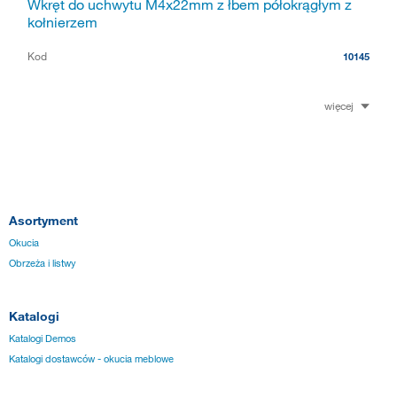
Wkręt do uchwytu M4x22mm z łbem półokrągłym z
kołnierzem
Kod
10145
więcej
Asortyment
Okucia
Obrzeża i listwy
Katalogi
Katalogi Demos
Katalogi dostawców - okucia meblowe