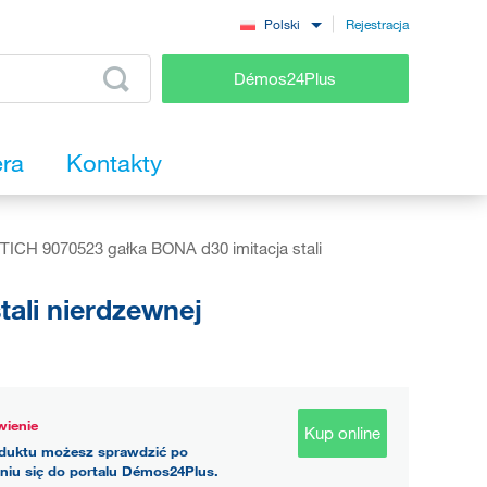
Rejestracja
Polski
Démos24Plus
era
Kontakty
ICH 9070523 gałka BONA d30 imitacja stali
ali nierdzewnej
ienie
Kup online
duktu możesz sprawdzić po
niu się do portalu Démos24Plus.