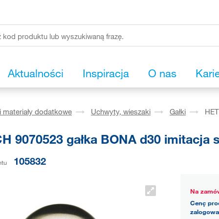
Aktualności
Inspiracja
O nas
Kari
i materiały dodatkowe
Uchwyty, wieszaki
Gałki
HETT
H 9070523 gałka BONA d30 imitacja st
105832
ntu
Na zamów
Cenę pro
zalogowa