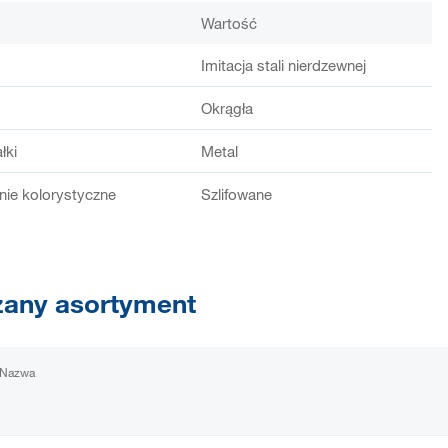
Wartość
Imitacja stali nierdzewnej
Okrągła
łki
Metal
ie kolorystyczne
Szlifowane
any asortyment
Nazwa