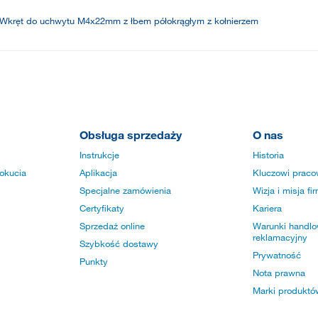
Wkręt do uchwytu M4x22mm z łbem półokrągłym z kołnierzem
Obsługa sprzedaży
O nas
Instrukcje
Historia
okucia
Aplikacja
Kluczowi praco
Specjalne zamówienia
Wizja i misja fi
Certyfikaty
Kariera
Sprzedaż online
Warunki handlow
reklamacyjny
Szybkość dostawy
Prywatność
Punkty
Nota prawna
Marki produktó