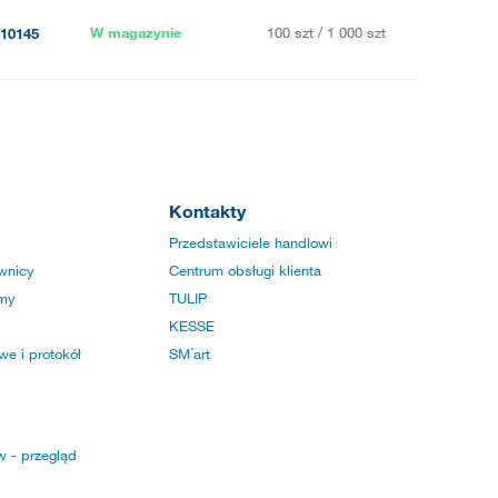
W magazynie
100 szt / 1 000 szt
10145
Kontakty
Przedstawiciele handlowi
wnicy
Centrum obsługi klienta
rmy
TULIP
KESSE
e i protokół
SM´art
w - przegląd