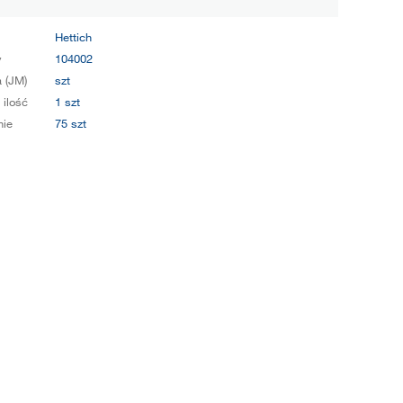
Hettich
y
104002
 (JM)
szt
 ilość
1 szt
ie
75 szt