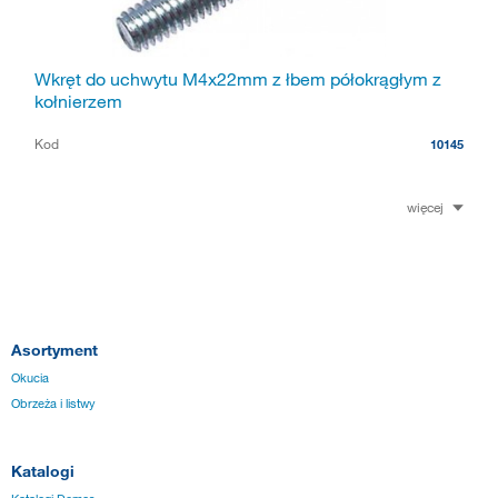
Wkręt do uchwytu M4x22mm z łbem półokrągłym z
kołnierzem
Kod
10145
więcej
Asortyment
Okucia
Obrzeża i listwy
Katalogi