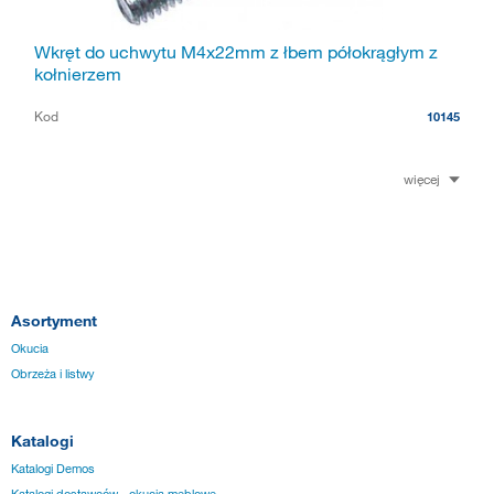
Wkręt do uchwytu M4x22mm z łbem półokrągłym z
kołnierzem
Kod
10145
więcej
Asortyment
Okucia
Obrzeża i listwy
Katalogi
Katalogi Demos
Katalogi dostawców - okucia meblowe