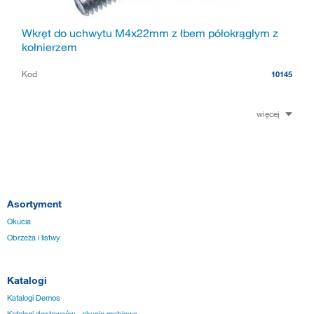
Wkręt do uchwytu M4x22mm z łbem półokrągłym z
kołnierzem
Kod
10145
więcej
Asortyment
Okucia
Obrzeża i listwy
Katalogi
Katalogi Demos
Katalogi dostawców - okucia meblowe