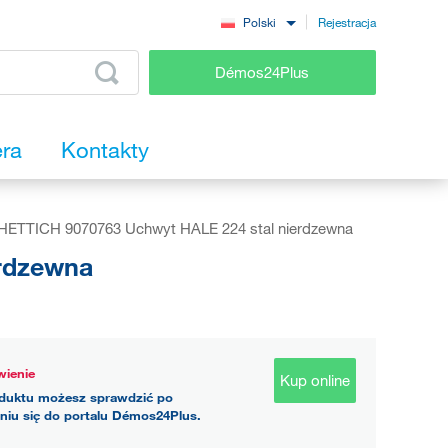
Rejestracja
Polski
Démos24Plus
era
Kontakty
HETTICH 9070763 Uchwyt HALE 224 stal nierdzewna
rdzewna
ienie
Kup online
duktu możesz sprawdzić po
niu się do portalu Démos24Plus.