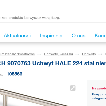
Aktualności
Inspiracja
O nas
Kari
i materiały dodatkowe
Uchwyty, wieszaki
Uchwyty
H 9070763 Uchwyt HALE 224 stal nie
105566
ntu
Na zamów
Cenę pro
zalogowa