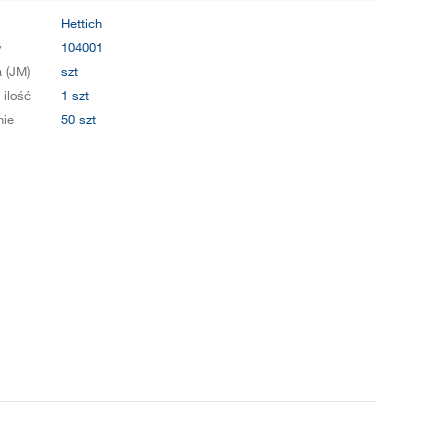
Hettich
y
104001
 (JM)
szt
 ilość
1 szt
ie
50 szt