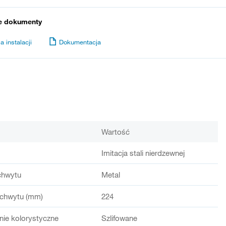
e dokumenty
a instalacji
Dokumentacja
Wartość
Imitacja stali nierdzewnej
chwytu
Metal
chwytu (mm)
224
ie kolorystyczne
Szlifowane