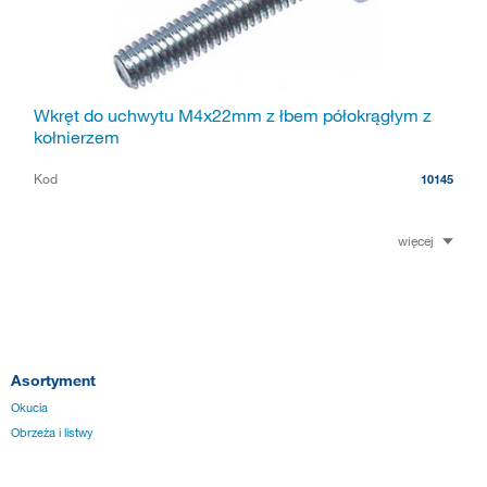
Wkręt do uchwytu M4x22mm z łbem półokrągłym z
kołnierzem
Kod
10145
więcej
Asortyment
Okucia
Obrzeża i listwy