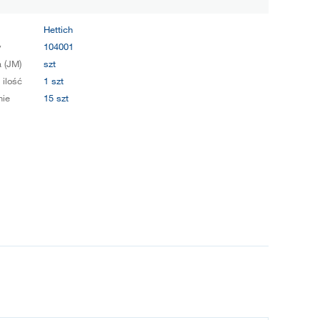
Hettich
y
104001
 (JM)
szt
 ilość
1 szt
ie
15 szt