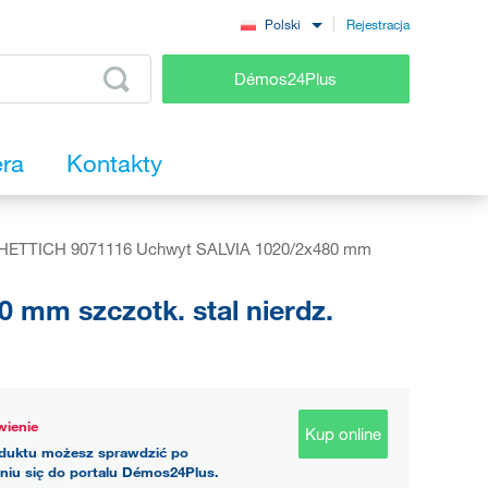
Rejestracja
Polski
Démos24Plus
era
Kontakty
HETTICH 9071116 Uchwyt SALVIA 1020/2x480 mm
mm szczotk. stal nierdz.
ienie
Kup online
duktu możesz sprawdzić po
niu się do portalu Démos24Plus.