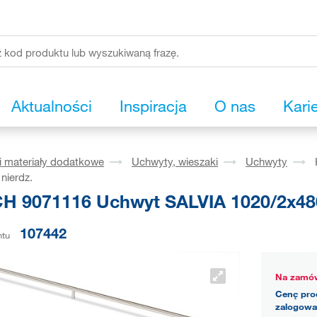
Aktualności
Inspiracja
O nas
Kari
i materiały dodatkowe
Uchwyty, wieszaki
Uchwyty
 nierdz.
H 9071116 Uchwyt SALVIA 1020/2x480 
107442
ntu
Na zamów
Cenę pro
zalogowa