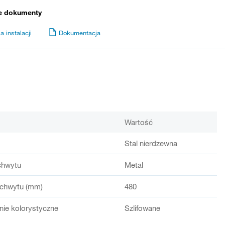
e dokumenty
a instalacji
Dokumentacja
Wartość
Stal nierdzewna
chwytu
Metal
chwytu (mm)
480
ie kolorystyczne
Szlifowane