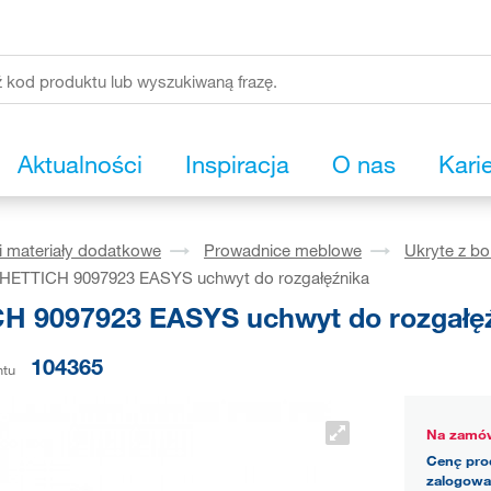
Aktualności
Inspiracja
O nas
Kari
i materiały dodatkowe
Prowadnice meblowe
Ukryte z b
HETTICH 9097923 EASYS uchwyt do rozgałęźnika
H 9097923 EASYS uchwyt do rozgałę
104365
ntu
Na zamów
Cenę pro
zalogowa