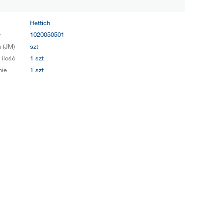
Hettich
y
1020050501
 (JM)
szt
 ilość
1 szt
ie
1 szt