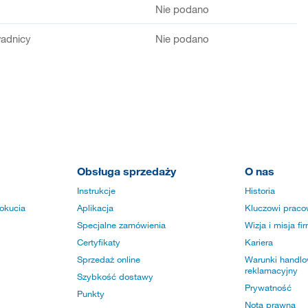
Nie podano
adnicy
Nie podano
Obsługa sprzedaży
O nas
Instrukcje
Historia
okucia
Aplikacja
Kluczowi praco
Specjalne zamówienia
Wizja i misja fi
Certyfikaty
Kariera
Sprzedaż online
Warunki handlow
reklamacyjny
Szybkość dostawy
Prywatność
Punkty
Nota prawna