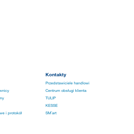
Kontakty
Przedstawiciele handlowi
wnicy
Centrum obsługi klienta
rmy
TULIP
KESSE
e i protokół
SM´art