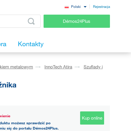
Rejestracja
Polski
Démos24Plus
era
Kontakty
okiem metalowym
InnoTech Atira
Szuflady i
źnika
ienie
Kup online
duktu możesz sprawdzić po
niu się do portalu Démos24Plus.