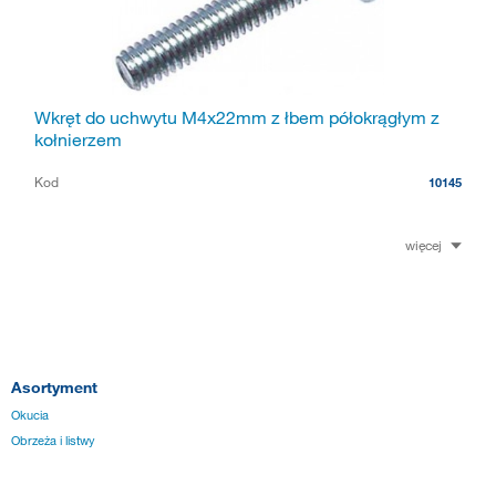
Wkręt do uchwytu M4x22mm z łbem półokrągłym z
kołnierzem
Kod
10145
więcej
Asortyment
Okucia
Obrzeża i listwy