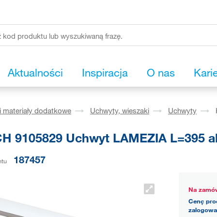
Aktualności
Inspiracja
O nas
Kari
i materiały dodatkowe
Uchwyty, wieszaki
Uchwyty
H 9105829 Uchwyt LAMEZIA L=395 al
187457
ntu
Na zamów
Cenę pro
zalogowa