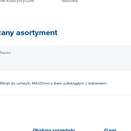
ie kolorystyczne
Matowa
any asortyment
Nazwa
Wkręt do uchwytu M4x22mm z łbem półokrągłym z kołnierzem
Obsługa sprzedaży
O nas