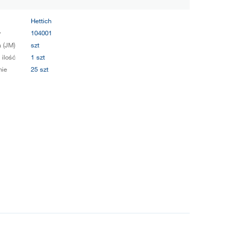
Hettich
y
104001
 (JM)
szt
 ilość
1 szt
ie
25 szt