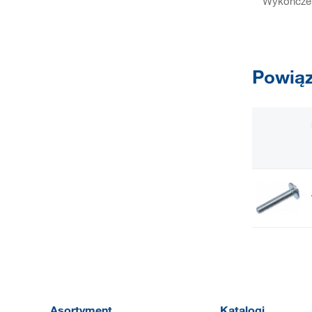
Wykończen
Powiąz
Asortyment
Katalogi