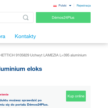
Rejestracja
Polski
Démos24Plus
era
Kontakty
HETTICH 9105829 Uchwyt LAMEZIA L=395 aluminium
uminium eloks
ienie
Kup online
duktu możesz sprawdzić po
niu się do portalu Démos24Plus.