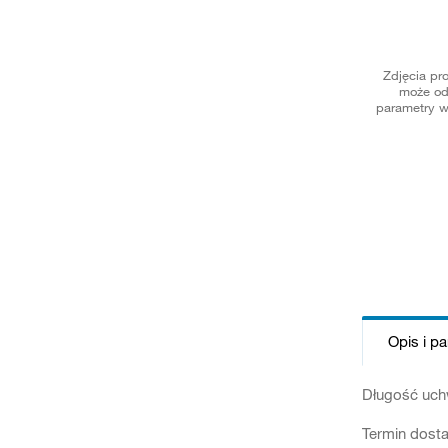
Zdjęcia pr
może od
parametry w
Opis i p
Długość uchw
Termin dosta