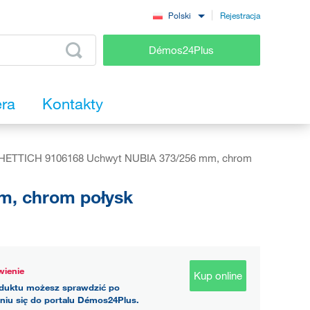
Rejestracja
Polski
Démos24Plus
era
Kontakty
HETTICH 9106168 Uchwyt NUBIA 373/256 mm, chrom
m, chrom połysk
ienie
Kup online
duktu możesz sprawdzić po
niu się do portalu Démos24Plus.