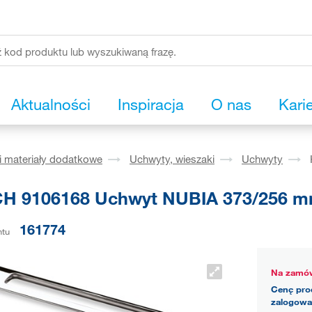
Aktualności
Inspiracja
O nas
Kari
i materiały dodatkowe
Uchwyty, wieszaki
Uchwyty
H 9106168 Uchwyt NUBIA 373/256 m
161774
ntu
Na zamów
Cenę pro
zalogowa