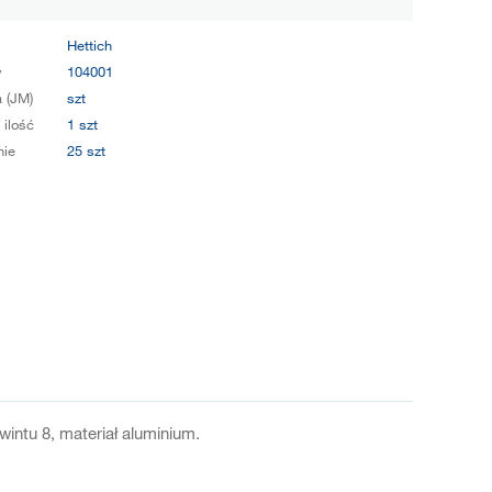
Hettich
y
104001
 (JM)
szt
 ilość
1 szt
ie
25 szt
ntu 8, materiał aluminium.