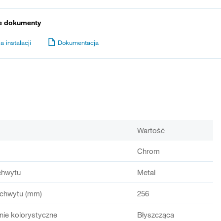
e dokumenty
a instalacji
Dokumentacja
Wartość
Chrom
chwytu
Metal
chwytu (mm)
256
ie kolorystyczne
Błyszcząca