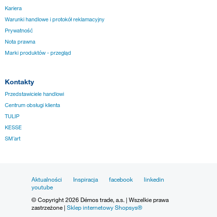
Kariera
Warunki handlowe i protokół reklamacyjny
Prywatność
Nota prawna
Marki produktów - przegląd
Kontakty
Przedstawiciele handlowi
Centrum obsługi klienta
TULIP
KESSE
SM´art
Aktualności
Inspiracja
facebook
linkedin
youtube
© Copyright 2026 Démos trade, a.s. | Wszelkie prawa
zastrzeżone |
Sklep internetowy Shopsys®