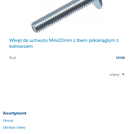
Wkręt do uchwytu M4x22mm z łbem półokrągłym z
kołnierzem
Kod
10145
więcej
Asortyment
Okucia
Obrzeża i listwy