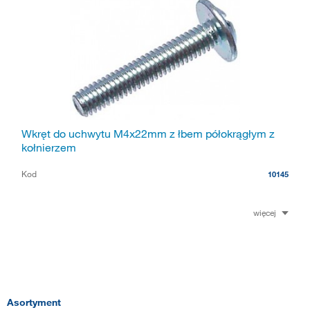
Wkręt do uchwytu M4x22mm z łbem półokrągłym z
kołnierzem
Kod
10145
więcej
Asortyment