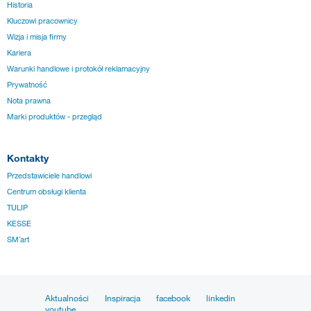
Historia
Kluczowi pracownicy
Wizja i misja firmy
Kariera
Warunki handlowe i protokół reklamacyjny
Prywatność
Nota prawna
Marki produktów - przegląd
Kontakty
Przedstawiciele handlowi
Centrum obsługi klienta
TULIP
KESSE
SM´art
Aktualności
Inspiracja
facebook
linkedin
youtube