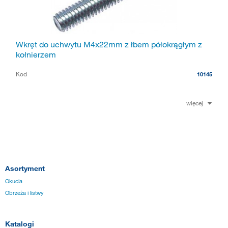
Wkręt do uchwytu M4x22mm z łbem półokrągłym z
kołnierzem
Kod
10145
więcej
Asortyment
Okucia
Obrzeża i listwy
Katalogi