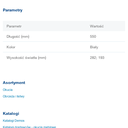
Parametry
Parametr
Wartość
Długość (mm)
550
Kolor
Biały
Wysokość światła (mm)
282; 193
Asortyment
Okucia
Obrzeża i listwy
Katalogi
Katalogi Demos
Katalogi dostawców - okucia meblowe