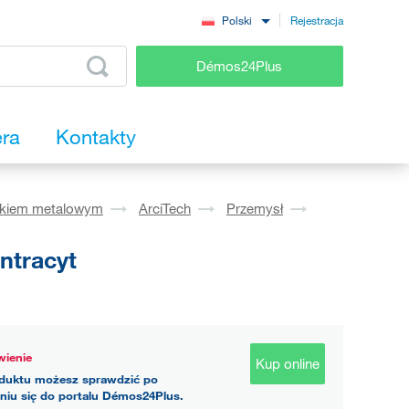
Rejestracja
Polski
Démos24Plus
era
Kontakty
okiem metalowym
ArciTech
Przemysł
ntracyt
ienie
Kup online
duktu możesz sprawdzić po
niu się do portalu Démos24Plus.