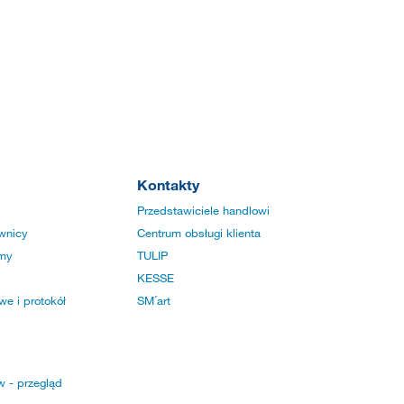
Kontakty
Przedstawiciele handlowi
wnicy
Centrum obsługi klienta
rmy
TULIP
KESSE
e i protokół
SM´art
w - przegląd