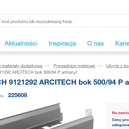
Aktualności
Inspiracja
O nas
Kari
i materiały dodatkowe
Prowadnice meblowe
Ukryte z b
1292 ARCITECH bok 500/94 P antracyt
H 9121292 ARCITECH bok 500/94 P a
225608
ntu
Na zamów
Cenę pro
zalogowa