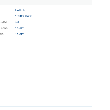
Hettich
y
1020050403
 (JM)
szt
 ilość
15 szt
ie
15 szt