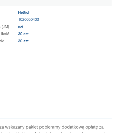
Hettich
y
1020050403
 (JM)
szt
 ilość
30 szt
ie
30 szt
oza wskazany pakiet pobieramy dodatkową opłatę za