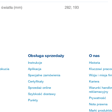
światła (mm)
282; 193
Obsługa sprzedaży
O nas
Instrukcje
Historia
okucia
Aplikacja
Kluczowi praco
Specjalne zamówienia
Wizja i misja fi
Certyfikaty
Kariera
Sprzedaż online
Warunki handlow
reklamacyjny
Szybkość dostawy
Prywatność
Punkty
Nota prawna
Marki produktó