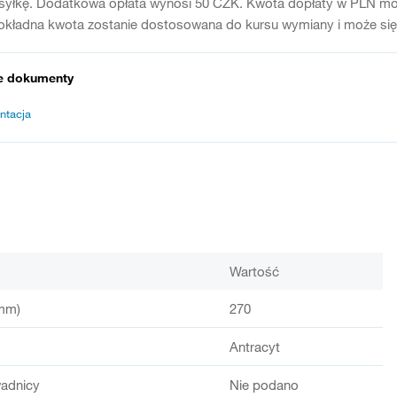
syłkę. Dodatkowa opłata wynosi 50 CZK. Kwota dopłaty w PLN moż
kładna kwota zostanie dostosowana do kursu wymiany i może się r
e dokumenty
ntacja
Wartość
mm)
270
Antracyt
adnicy
Nie podano