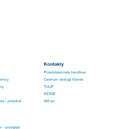
Kontakty
Przedstawiciele handlowi
wnicy
Centrum obsługi klienta
rmy
TULIP
KESSE
e i protokół
SM´art
w - przegląd