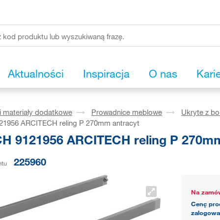
Aktualności
Inspiracja
O nas
Kari
i materiały dodatkowe
Prowadnice meblowe
Ukryte z b
1956 ARCITECH reling P 270mm antracyt
H 9121956 ARCITECH reling P 270mm
225960
ntu
Na zamów
Cenę pro
zalogowa