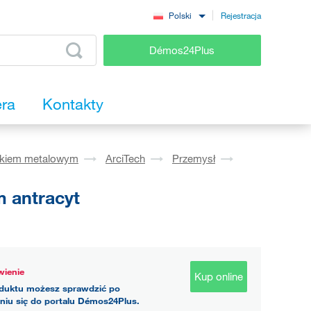
Rejestracja
Polski
Démos24Plus
era
Kontakty
okiem metalowym
ArciTech
Przemysł
 antracyt
ienie
Kup online
duktu możesz sprawdzić po
niu się do portalu Démos24Plus.