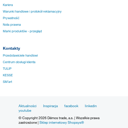
Kariera
Warunki handlowe i protokół reklamacyjny
Prywatność
Nota prawna
Marki produktów - przegląd
Kontakty
Przedstawiciele handlowi
Centrum obsługi klienta
TULIP
KESSE
SM´art
Aktualności
Inspiracja
facebook
linkedin
youtube
© Copyright 2026 Démos trade, a.s. | Wszelkie prawa
zastrzeżone |
Sklep internetowy Shopsys®