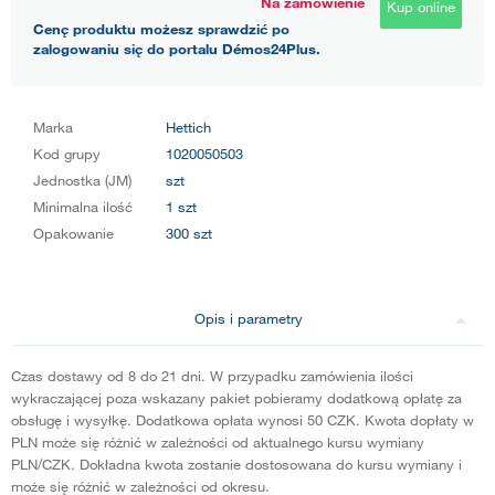
Na zamówienie
Kup online
Cenę produktu możesz sprawdzić po
zalogowaniu się do portalu Démos24Plus.
Marka
Hettich
Kod grupy
1020050503
Jednostka (JM)
szt
Minimalna ilość
1 szt
Opakowanie
300 szt
Opis i parametry
Czas dostawy od 8 do 21 dni. W przypadku zamówienia ilości
wykraczającej poza wskazany pakiet pobieramy dodatkową opłatę za
obsługę i wysyłkę. Dodatkowa opłata wynosi 50 CZK. Kwota dopłaty w
PLN może się różnić w zależności od aktualnego kursu wymiany
PLN/CZK. Dokładna kwota zostanie dostosowana do kursu wymiany i
może się różnić w zależności od okresu.