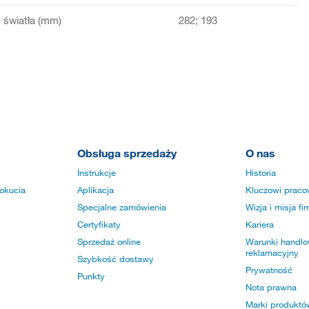
światła (mm)
282; 193
Obsługa sprzedaży
O nas
Instrukcje
Historia
okucia
Aplikacja
Kluczowi praco
Specjalne zamówienia
Wizja i misja fi
Certyfikaty
Kariera
Sprzedaż online
Warunki handlow
reklamacyjny
Szybkość dostawy
Prywatność
Punkty
Nota prawna
Marki produktó