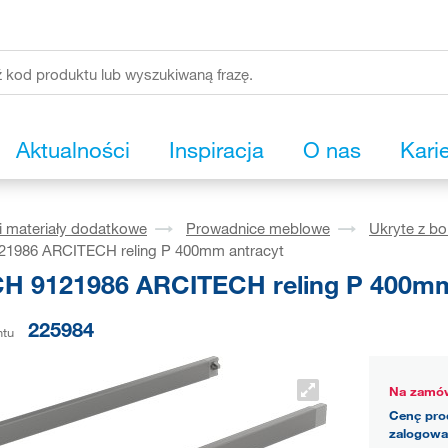
Aktualności
Inspiracja
O nas
Kari
i materiały dodatkowe
Prowadnice meblowe
Ukryte z b
1986 ARCITECH reling P 400mm antracyt
H 9121986 ARCITECH reling P 400mm
225984
ntu
Na zamów
Cenę pro
zalogowa