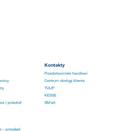
Kontakty
Przedstawiciele handlowi
wnicy
Centrum obsługi klienta
rmy
TULIP
KESSE
e i protokół
SM´art
w - przegląd