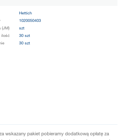
Hettich
y
1020050403
 (JM)
szt
 ilość
30 szt
ie
30 szt
oza wskazany pakiet pobieramy dodatkową opłatę za