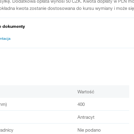
syłkę. Dodatkowa opłata wynosi 50 CZK. Kwota dopłaty w PLN moż
kładna kwota zostanie dostosowana do kursu wymiany i może się r
e dokumenty
ntacja
Wartość
mm)
400
Antracyt
adnicy
Nie podano