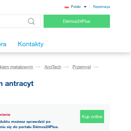
Rejestracja
Polski
Démos24Plus
era
Kontakty
okiem metalowym
ArciTech
Przemysł
 antracyt
ienie
Kup online
duktu możesz sprawdzić po
niu się do portalu Démos24Plus.