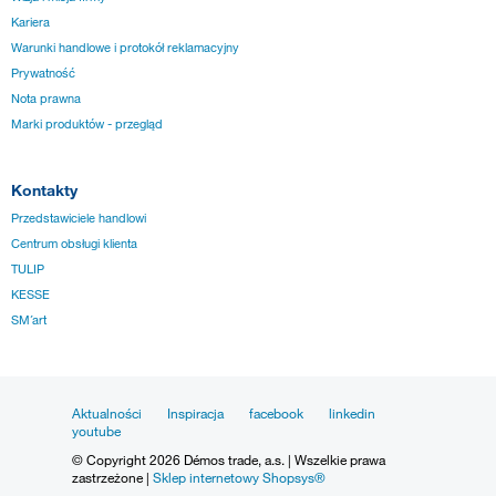
Kariera
Warunki handlowe i protokół reklamacyjny
Prywatność
Nota prawna
Marki produktów - przegląd
Kontakty
Przedstawiciele handlowi
Centrum obsługi klienta
TULIP
KESSE
SM´art
Aktualności
Inspiracja
facebook
linkedin
youtube
© Copyright 2026 Démos trade, a.s. | Wszelkie prawa
zastrzeżone |
Sklep internetowy Shopsys®