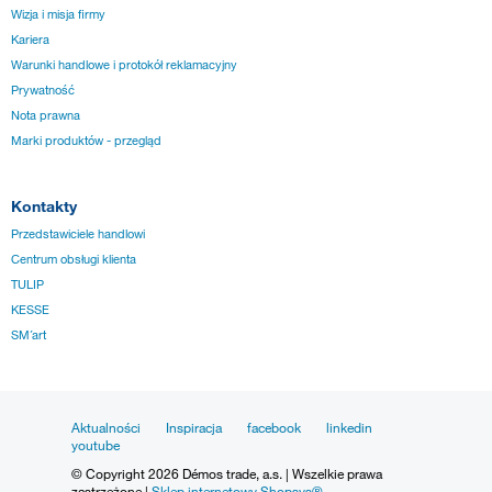
Wizja i misja firmy
Kariera
Warunki handlowe i protokół reklamacyjny
Prywatność
Nota prawna
Marki produktów - przegląd
Kontakty
Przedstawiciele handlowi
Centrum obsługi klienta
TULIP
KESSE
SM´art
Aktualności
Inspiracja
facebook
linkedin
youtube
© Copyright 2026 Démos trade, a.s. | Wszelkie prawa
zastrzeżone |
Sklep internetowy Shopsys®