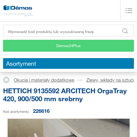
Démos24Plus
Asortyment
Okucia i materiały dodatkowe
Zlewy, wkłady na sztućc
HETTICH 9135592 ARCITECH OrgaTray
420, 900/500 mm srebrny
226616
Kod asortymentu