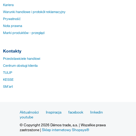
Kariera
Warunki handlowe i protokół reklamacyjny
Prywatność
Nota prawna
Marki produktów - przegląd
Kontakty
Przedstawiciele handlowi
Centrum obsługi klienta
TULIP
KESSE
SM´art
Aktualności
Inspiracja
facebook
linkedin
youtube
© Copyright 2026 Démos trade, a.s. | Wszelkie prawa
zastrzeżone |
Sklep internetowy Shopsys®