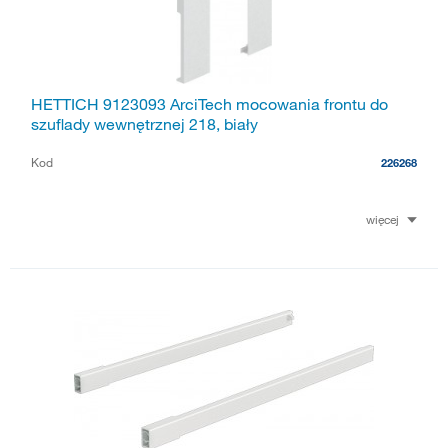
HETTICH 9123093 ArciTech mocowania frontu do
szuflady wewnętrznej 218, biały
Kod
226268
więcej