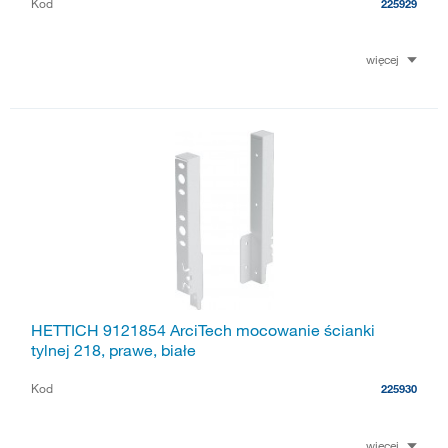
Kod
225929
więcej
HETTICH 9121854 ArciTech mocowanie ścianki
tylnej 218, prawe, białe
Kod
225930
więcej