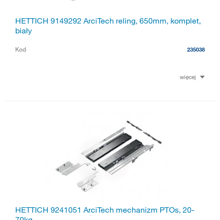
HETTICH 9149292 ArciTech reling, 650mm, komplet,
biały
Kod
235038
więcej
HETTICH 9241051 ArciTech mechanizm PTOs, 20-
70kg