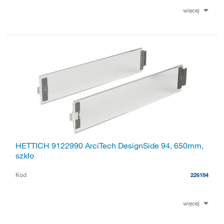
więcej
HETTICH 9122990 ArciTech DesignSide 94, 650mm,
szkło
Kod
226184
więcej