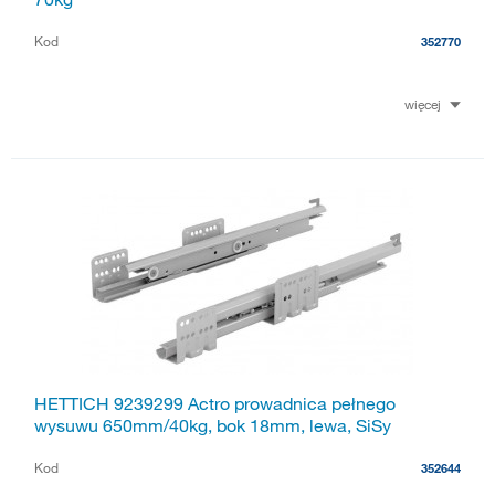
Kod
352770
więcej
HETTICH 9239299 Actro prowadnica pełnego
wysuwu 650mm/40kg, bok 18mm, lewa, SiSy
Kod
352644