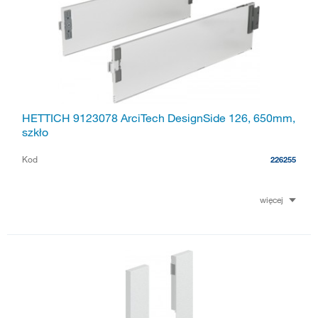
HETTICH 9123078 ArciTech DesignSide 126, 650mm,
szkło
Kod
226255
więcej