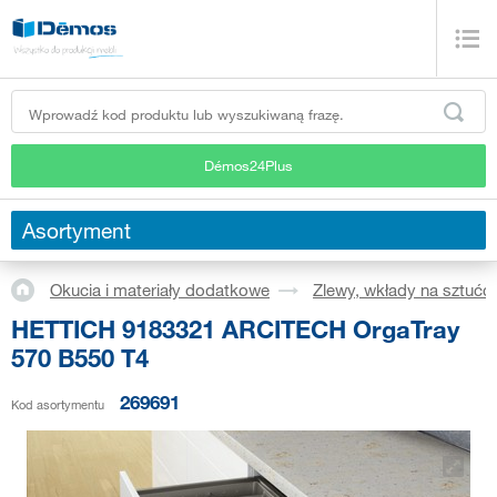
Démos24Plus
Asortyment
Okucia i materiały dodatkowe
Zlewy, wkłady na sztućc
HETTICH 9183321 ARCITECH OrgaTray
570 B550 T4
269691
Kod asortymentu