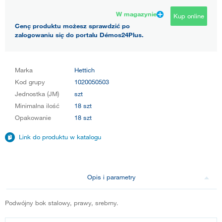
W magazynie
Kup online
Cenę produktu możesz sprawdzić po
zalogowaniu się do portalu Démos24Plus.
Marka
Hettich
Kod grupy
1020050503
Jednostka (JM)
szt
Minimalna ilość
18 szt
Opakowanie
18 szt
Link do produktu w katalogu
Opis i parametry
Podwójny bok stalowy, prawy, srebrny.