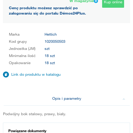
W magazynie
Kup online
Cenę produktu możesz sprawdzić po
zalogowaniu się do portalu Démos24Plus.
Marka
Hettich
Kod grupy
1020050503
Jednostka (JM)
szt
Minimalna ilość
18 szt
Opakowanie
18 szt
Link do produktu w katalogu
Opis i parametry
Podwójny bok stalowy, prawy, biały.
Powiązane dokumenty