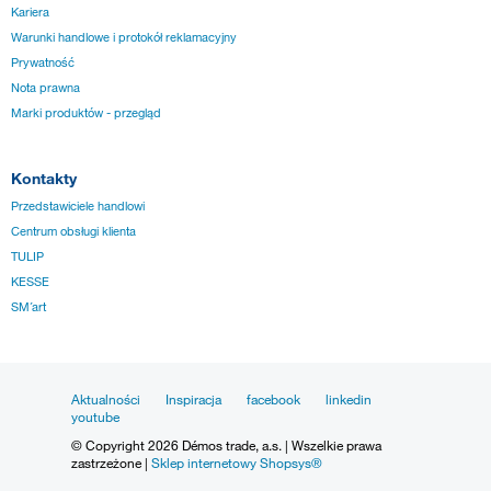
Kariera
Warunki handlowe i protokół reklamacyjny
Prywatność
Nota prawna
Marki produktów - przegląd
Kontakty
Przedstawiciele handlowi
Centrum obsługi klienta
TULIP
KESSE
SM´art
Aktualności
Inspiracja
facebook
linkedin
youtube
© Copyright 2026 Démos trade, a.s. | Wszelkie prawa
zastrzeżone |
Sklep internetowy Shopsys®