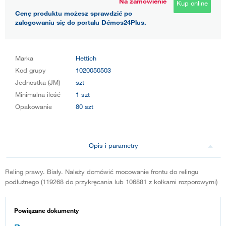
Na zamówienie
Kup online
Cenę produktu możesz sprawdzić po
zalogowaniu się do portalu Démos24Plus.
Marka
Hettich
Kod grupy
1020050503
Jednostka (JM)
szt
Minimalna ilość
1 szt
Opakowanie
80 szt
Opis i parametry
Reling prawy. Biały. Należy domówić mocowanie frontu do relingu
podłużnego (119268 do przykręcania lub 106881 z kołkami rozporowymi)
Powiązane dokumenty