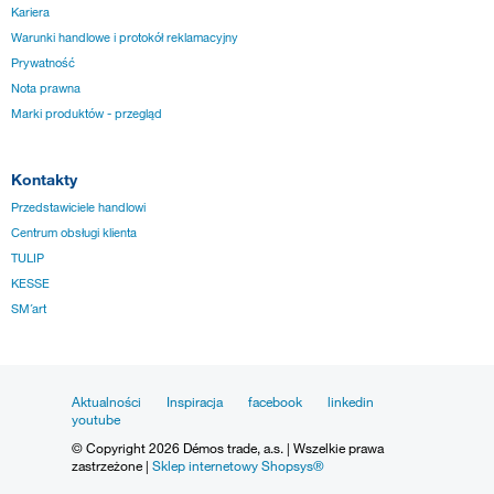
Kariera
Warunki handlowe i protokół reklamacyjny
Prywatność
Nota prawna
Marki produktów - przegląd
Kontakty
Przedstawiciele handlowi
Centrum obsługi klienta
TULIP
KESSE
SM´art
Aktualności
Inspiracja
facebook
linkedin
youtube
© Copyright 2026 Démos trade, a.s. | Wszelkie prawa
zastrzeżone |
Sklep internetowy Shopsys®