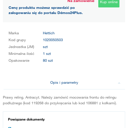
Na zamówienie
Kup online
Cenę produktu możesz sprawdzić po
zalogowaniu się do portalu Démos24Plus.
Marka
Hettich
Kod grupy
1020050503
Jednostka (JM)
szt
Minimalna ilość
1 szt
Opakowanie
80 szt
Opis i parametry
Prawy reling. Antracyt. Należy zamówić mocowania frontu do relingu
podłużnego (kod 119268 do przykręcania lub kod 106881 z kołkami).
Powiązane dokumenty