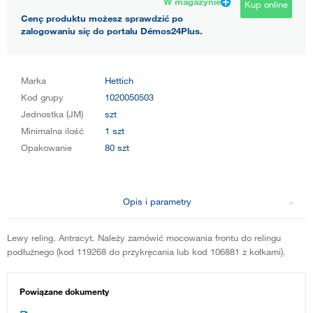
W magazynie
Kup online
Cenę produktu możesz sprawdzić po
zalogowaniu się do portalu Démos24Plus.
Marka
Hettich
Kod grupy
1020050503
Jednostka (JM)
szt
Minimalna ilość
1 szt
Opakowanie
80 szt
Opis i parametry
Lewy reling. Antracyt. Należy zamówić mocowania frontu do relingu
podłużnego (kod 119268 do przykręcania lub kod 106881 z kołkami).
Powiązane dokumenty