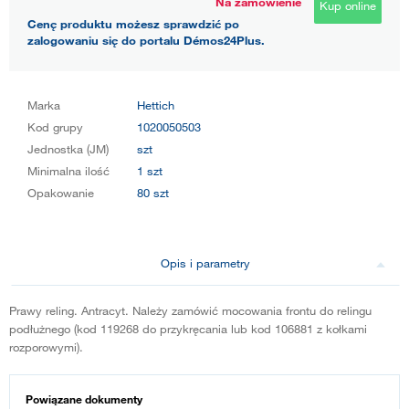
Na zamówienie
Kup online
Cenę produktu możesz sprawdzić po
zalogowaniu się do portalu Démos24Plus.
Marka
Hettich
Kod grupy
1020050503
Jednostka (JM)
szt
Minimalna ilość
1 szt
Opakowanie
80 szt
Opis i parametry
Prawy reling. Antracyt. Należy zamówić mocowania frontu do relingu
podłużnego (kod 119268 do przykręcania lub kod 106881 z kołkami
rozporowymi).
Powiązane dokumenty