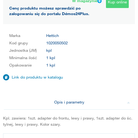
W magazynie
Kup online
Cenę produktu możesz sprawdzić po
zalogowaniu się do portalu Démos24Plus.
Marka
Hettich
Kod grupy
1020050502
Jednostka (JM)
kpl
Minimalna ilość
1 kpl
Opakowanie
1 kpl
Link do produktu w katalogu
Opis i parametry
Kpl. zawiera: 1szt. adapter do frontu, lewy i prawy, 1szt. adapter do śc.
tylnej, lewy i prawy. Kolor szary.