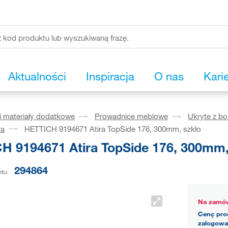
Aktualności
Inspiracja
O nas
Kari
i materiały dodatkowe
Prowadnice meblowe
Ukryte z b
ra
HETTICH 9194671 Atira TopSide 176, 300mm, szkło
H 9194671 Atira TopSide 176, 300mm,
294864
ntu
Na zamów
Cenę pro
zalogowa