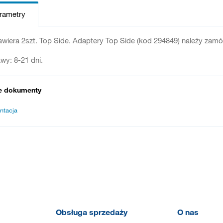
arametry
zawiera 2szt. Top Side. Adaptery Top Side (kod 294849) należy zam
wy: 8-21 dni.
e dokumenty
ntacja
Obsługa sprzedaży
O nas