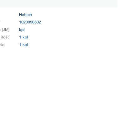
Hettich
y
1020050502
 (JM)
kpl
 ilość
1 kpl
ie
1 kpl