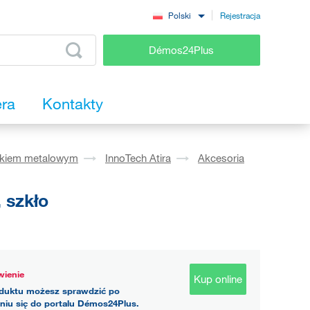
Rejestracja
Polski
Démos24Plus
era
Kontakty
okiem metalowym
InnoTech Atira
Akcesoria
 szkło
ienie
Kup online
duktu możesz sprawdzić po
niu się do portalu Démos24Plus.