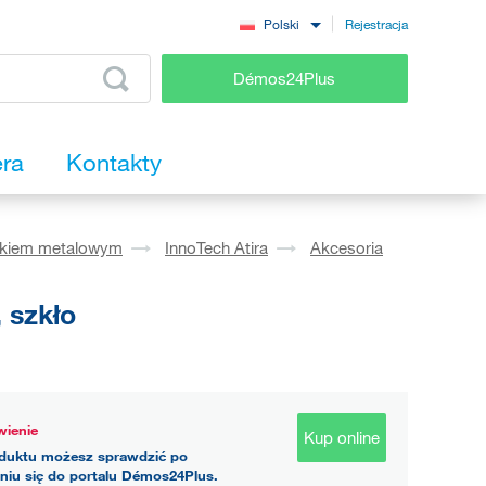
Rejestracja
Polski
Démos24Plus
era
Kontakty
okiem metalowym
InnoTech Atira
Akcesoria
 szkło
ienie
Kup online
duktu możesz sprawdzić po
niu się do portalu Démos24Plus.