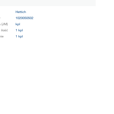
Hettich
y
1020050502
 (JM)
kpl
 ilość
1 kpl
ie
1 kpl