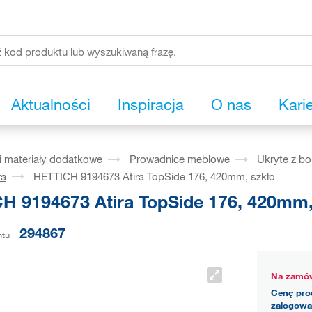
Aktualności
Inspiracja
O nas
Kari
i materiały dodatkowe
Prowadnice meblowe
Ukryte z b
ra
HETTICH 9194673 Atira TopSide 176, 420mm, szkło
H 9194673 Atira TopSide 176, 420mm,
294867
ntu
Na zamów
Cenę pro
zalogowa