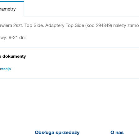
arametry
zawiera 2szt. Top Side. Adaptery Top Side (kod 294849) należy zam
wy: 8-21 dni.
e dokumenty
ntacja
Obsługa sprzedaży
O nas