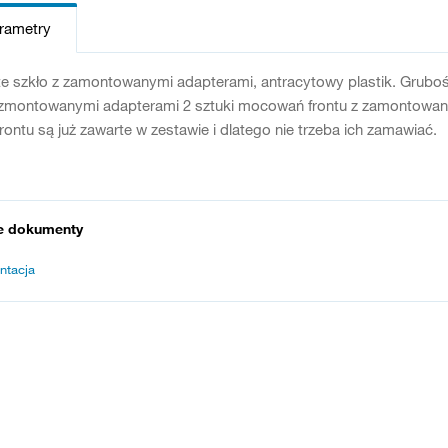
arametry
e szkło z zamontowanymi adapterami, antracytowy plastik. Gruboś
 zmontowanymi adapterami 2 sztuki mocowań frontu z zamontowanym
ontu są już zawarte w zestawie i dlatego nie trzeba ich zamawiać.
e dokumenty
ntacja