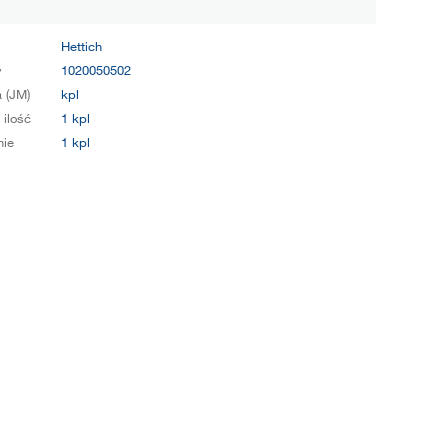
Hettich
y
1020050502
 (JM)
kpl
 ilość
1 kpl
ie
1 kpl