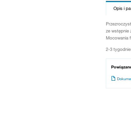
Opis i p
Przezroczyst
ze wstępnie
Mocowania fr
2-3 tygodnie
Powiązan
Dokume