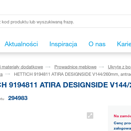
Aktualności
Inspiracja
O nas
Kari
i materiały dodatkowe
Prowadnice meblowe
Ukryte z b
ra
HETTICH 9194811 ATIRA DESIGNSIDE V144/260mm, antra
H 9194811 ATIRA DESIGNSIDE V144/
294983
ntu
Na zamów
Cenę pro
zalogowa