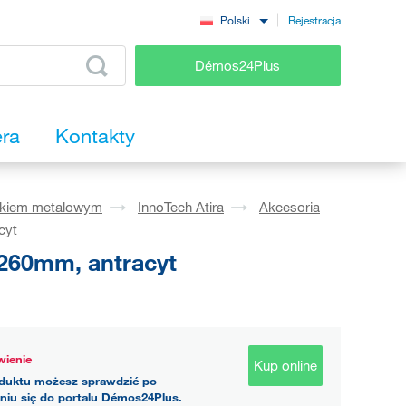
Rejestracja
Polski
Démos24Plus
era
Kontakty
okiem metalowym
InnoTech Atira
Akcesoria
cyt
260mm, antracyt
ienie
Kup online
duktu możesz sprawdzić po
niu się do portalu Démos24Plus.