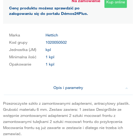
Na zamówienie
Kup online
Cenę produktu możesz sprawdzić po
zalogowaniu się do portalu Démos24Plus.
Marka
Hettich
Kod grupy
1020050502
Jednostka (JM)
kpl
Minimalna ilość
1 kpl
Opakowanie
1 kpl
Opis i parametry
Przezroczyste szkło z zamontowanymi adapterami, antracytowy plastik.
Grubość materiału 6 mm. Zestaw zawiera: 1 zestaw DesignSide ze
wstępnie zmontowanymi adapterami 2 sztuki mocowań frontu z
zamontowanymi tulejkami 2 sztuki mocowań frontu do przykręcenia
Mocowania frontu są już zawarte w zestawie i dlatego nie trzeba ich
zamawiać.