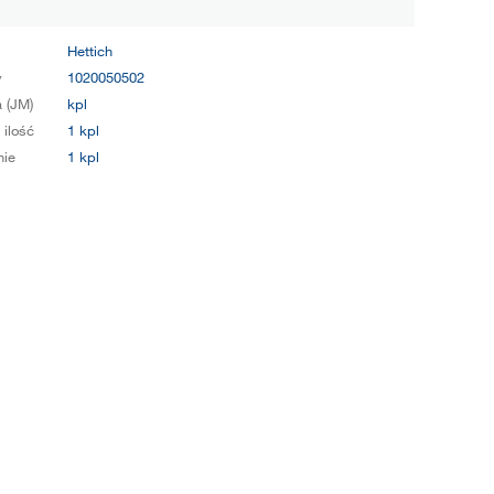
Hettich
y
1020050502
 (JM)
kpl
 ilość
1 kpl
ie
1 kpl