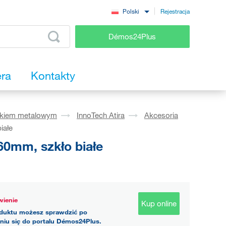
Rejestracja
Polski
Démos24Plus
era
Kontakty
okiem metalowym
InnoTech Atira
Akcesoria
iałe
0mm, szkło białe
ienie
Kup online
duktu możesz sprawdzić po
niu się do portalu Démos24Plus.