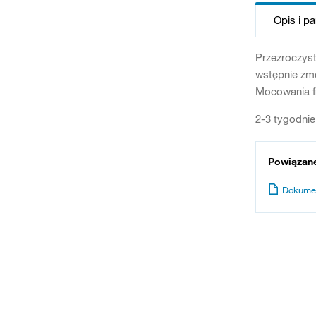
Opis i p
Przezroczyst
wstępnie zm
Mocowania fr
2-3 tygodnie
Powiązan
Dokume