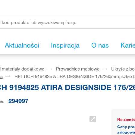
Aktualności
Inspiracja
O nas
Kari
i materiały dodatkowe
Prowadnice meblowe
Ukryte z b
ra
HETTICH 9194825 ATIRA DESIGNSIDE 176/260mm, szkło b
H 9194825 ATIRA DESIGNSIDE 176/26
294997
ntu
Na zamów
Cenę pro
zalogowa